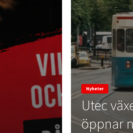
Nyheter
Utec väx
öppnar ny