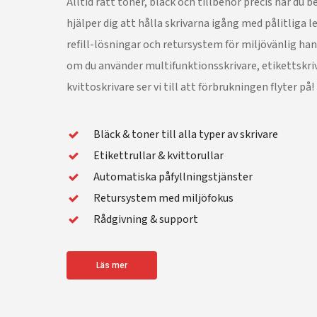
Alltid rätt toner, bläck och tillbehör precis när du b
hjälper dig att hålla skrivarna igång med pålitliga 
refill-lösningar och retursystem för miljövänlig ha
om du använder multifunktionsskrivare, etikettskriv
kvittoskrivare ser vi till att förbrukningen flyter på!
Bläck & toner till alla typer av skrivare
Etikettrullar & kvittorullar
Automatiska påfyllningstjänster
Retursystem med miljöfokus
Rådgivning & support
Läs mer