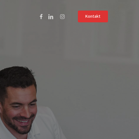
Facebook
Linkedin
Instagram
ö
Kontakt
 Skyltning &
Service &
lösningar
Support
informativa
Felanmälan
Fjärrstyrning
 hybridmöten
ket
mar