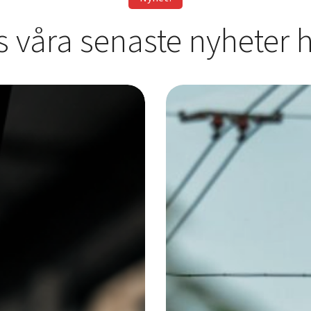
s våra senaste nyheter h
Utec
växer
och
öppnar
nytt
i
Göteborg!