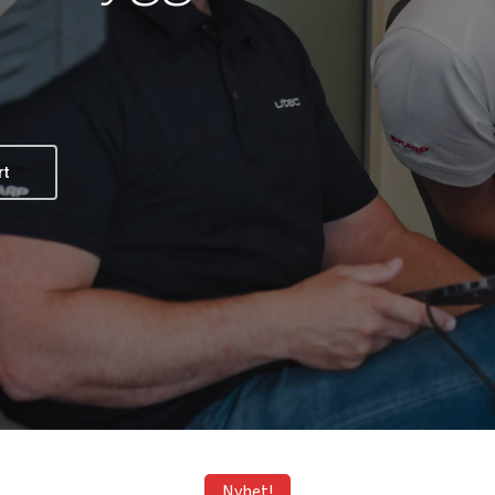
rt
Nyhet!