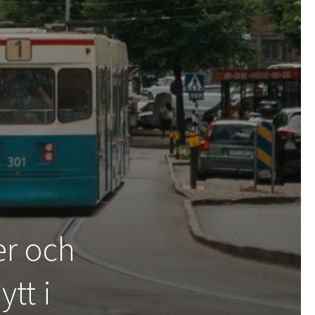
er och
tt i