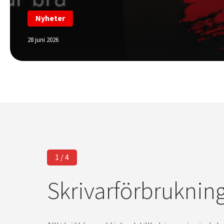
Nyheter
28 juni 2026
1 / 4
Skrivarförbruknin