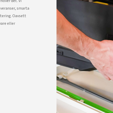
ehöver det. Vi
leveranser, smarta
ntering. Oavsett
are eller