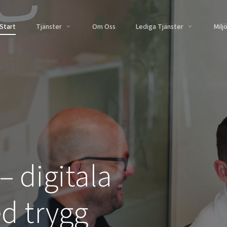
Start
Om Oss
Milj
Tjänster
Lediga Tjänster
re &
Kassasystem &
Digital
ösningar
Betallösningar
Mötes
Kassasystem
Interaktiva & 
stem
skärmar
– digitala
Kortterminaler & betallösningar
Videomöten &
Integrationer & Funktioner
isering
Mötesrumspa
Kvittoskrivare & Tillbehör
d trygg
grationer
Utomhusskär