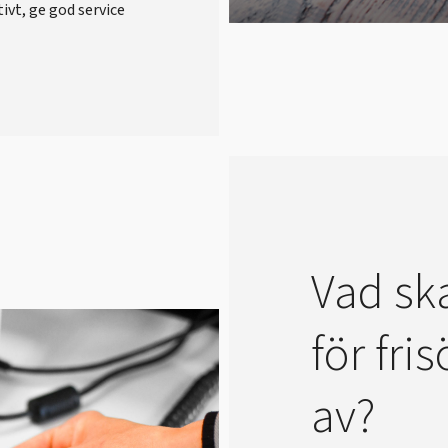
tivt, ge god service
Vad sk
för fri
av?