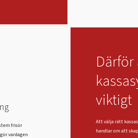
Därför 
kassasy
viktigt
ong
Att välja rätt kassa
stem frisör
handlar om att skapa
 gör vardagen