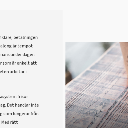
nklare, betalningen
rsalong är tempot
mans under dagen.
ör som är enkelt att
eten arbetar i
sasystem frisör
ag. Det handlar inte
ng som fungerar från
. Med rätt