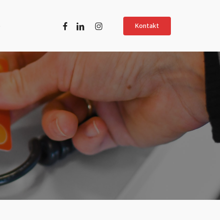
Facebook
Linkedin
Instagram
ö
Kontakt
 Skyltning &
Service &
lösningar
Support
informativa
Felanmälan
Fjärrstyrning
 hybridmöten
ket
mar