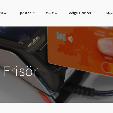
Start
Om Oss
Milj
Tjänster
Lediga Tjänster
re &
Kassasystem &
Digital
ösningar
Betallösningar
Mötes
Frisör
Kassasystem
Interaktiva & 
stem
skärmar
Kortterminaler & betallösningar
Videomöten &
Integrationer & Funktioner
isering
Mötesrumspa
Kvittoskrivare & Tillbehör
grationer
Utomhusskär