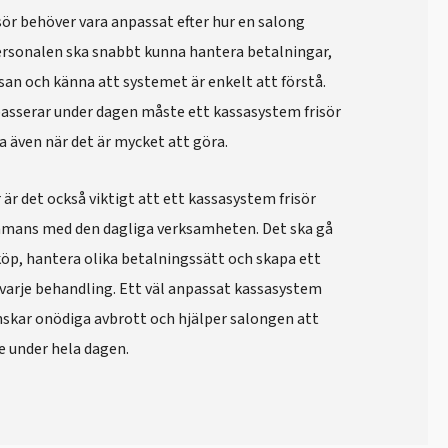
sör behöver vara anpassat efter hur en salong
Personalen ska snabbt kunna hantera betalningar,
san och känna att systemet är enkelt att förstå.
asserar under dagen måste ett kassasystem frisör
a även när det är mycket att göra.
r det också viktigt att ett kassasystem frisör
mmans med den dagliga verksamheten. Det ska gå
köp, hantera olika betalningssätt och skapa ett
 varje behandling. Ett väl anpassat kassasystem
inskar onödiga avbrott och hjälper salongen att
e under hela dagen.