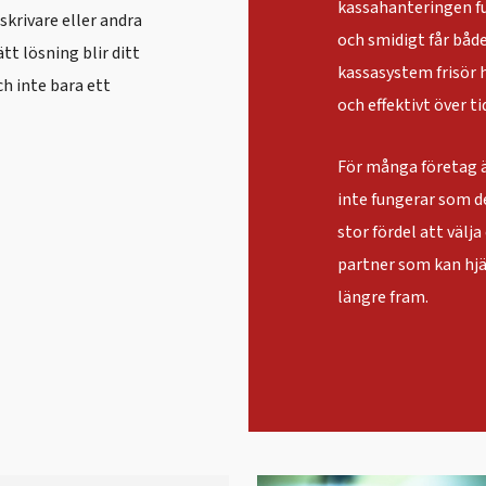
kassahanteringen f
krivare eller andra
och smidigt får både
tt lösning blir ditt
kassasystem frisör 
h inte bara ett
och effektivt över ti
För många företag ä
inte fungerar som de
stor fördel att väl
partner som kan hjäl
längre fram.