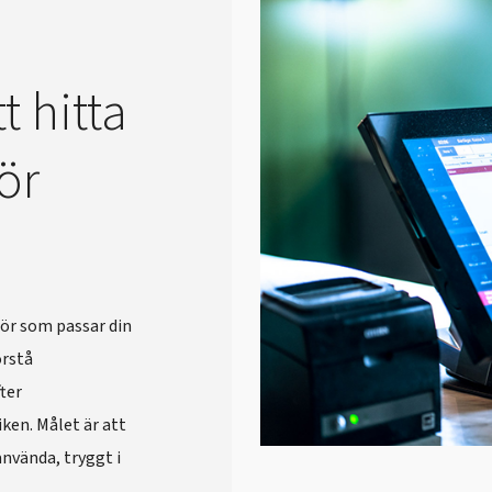
t hitta
ör
sör som passar din
örstå
ter
ken. Målet är att
använda, tryggt i