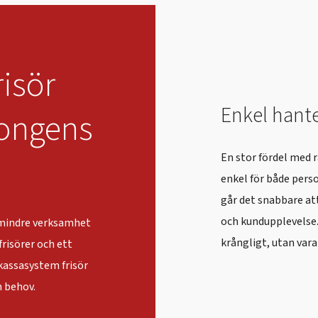
risör
Enkel hante
longens
En stor fördel med r
enkel för både perso
går det snabbare att
och kundupplevelse.
n mindre verksamhet
krångligt, utan vara 
risörer och ett
 kassasystem frisör
 behov.